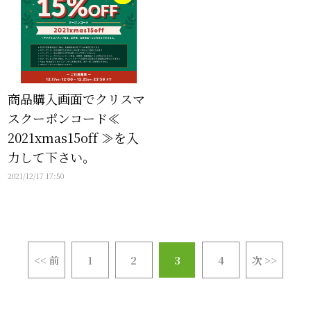
商品購入画面でクリスマ
スクーポンコード≪
2021xmas15off ≫を入
力して下さい。
2021/12/17 17:50
<< 前
1
2
3
4
次 >>