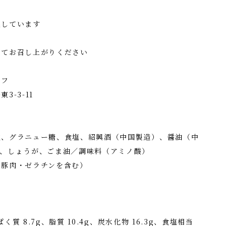
熱しています
してお召し上がりください
イフ
3-11
皮、グラニュー糖、食塩、紹興酒（中国製造）、醤油（中
ぎ、しょうが、ごま油／調味料（アミノ酸）
・豚肉・ゼラチンを含む）
ぱく質 8.7g、脂質 10.4g、炭水化物 16.3g、食塩相当