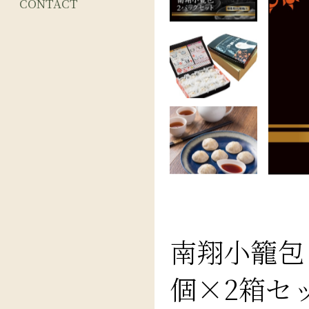
CONTACT
南翔小籠包 
個×2箱セ