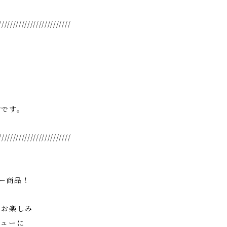
/////////////////////////
物です。
/////////////////////////
セラー商品！
をお楽しみ
ニューに