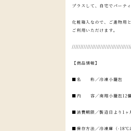
プラスして、自宅でパーテ
化粧箱入なので、ご進物用
ご利用いただけます。
///////////////////////////////////
【商品情報】
■名 称／冷凍小籠包
■内 容／南翔小籠包12個
■消費期限／製造日より1ヶ
■保存方法／冷凍庫（-18