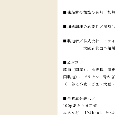
■凍結前の加熱の有無／加
■加熱調理の必要性／加熱
■製造者／株式会社リ・ラ
大阪府箕面市船場東3-
■原材料／
豚肉（国産）、小麦粉、豚
国製造）、ゼラチン、青ね
（一部に小麦・ごま・大豆
■栄養成分表示／
100gあたり推定値
エネルギー 194kcal、たん