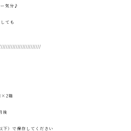
ィー気分♪
としても
/////////////////////////
×2箱
月後
℃以下）で保存してください