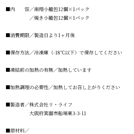
■内 容／南翔小籠包12個×1パック
／焼き小籠包12個×1パック
■消費期限／製造日より1ヶ月後
■保存方法／冷凍庫（-18℃以下）で保存してください
■凍結前の加熱の有無／加熱しています
■加熱調理の必要性／加熱してお召し上がりください
■製造者／株式会社リ・ライフ
大阪府箕面市船場東3-3-11
■原材料／