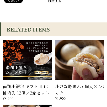
通報する
RELATED ITEMS
南翔小籠包 ギフト用 化
小さな豚まん 6個入×2パ
粧箱入 12個×2箱セット
ック
¥3,200
¥1,900