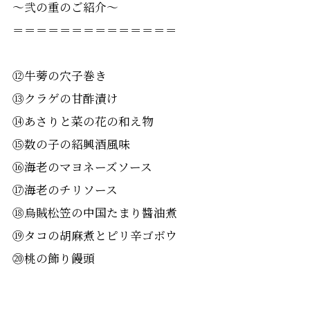
〜弐の重のご紹介〜
＝＝＝＝＝＝＝＝＝＝＝＝＝＝
⑫牛蒡の穴子巻き
⑬クラゲの甘酢漬け
⑭あさりと菜の花の和え物
⑮数の子の紹興酒風味
⑯海老のマヨネーズソース
⑰海老のチリソース
⑱烏賊松笠の中国たまり醬油煮
⑲タコの胡麻煮とピリ辛ゴボウ
⑳桃の飾り饅頭