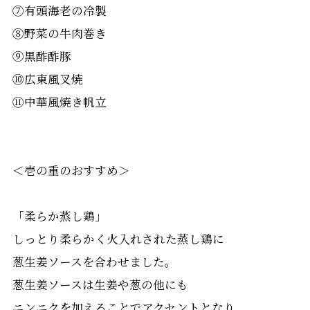
⑦有頭海老の冷製
⑧野菜の牛肉巻き
⑨黒酢酢豚
⑩広東風叉焼
⑪中華風焼き帆立
＜壱の重のおすすめ＞
「柔らか蒸し鶏」
しっとり柔らかく火入れされた蒸し鶏に
葱生姜ソースを合わせました。
葱生姜ソースは生姜や葱の他にも
ニンニクを加えることでアクセントとなり、