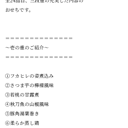
全24品目、三段重の充実した内容の
おせちです。
＝＝＝＝＝＝＝＝＝＝＝＝＝＝
〜壱の重のご紹介〜
＝＝＝＝＝＝＝＝＝＝＝＝＝＝
①フカヒレの姿煮込み
②さつま芋の檸檬風味
③若桃の甘露煮
④秋刀魚の山椒風味
⑤豚角湯葉巻き
⑥柔らか蒸し鶏